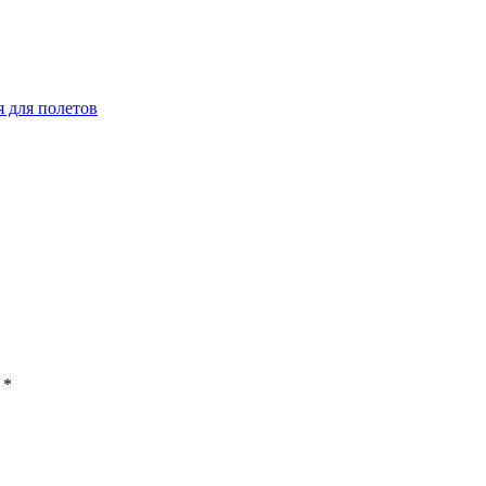
 для полетов
ы
*