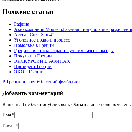
Похожие статьи
Рафина
Авиакомпания Mouzenidis Group получила все разрешения
Aegean Creta Star 4*
Уголовное право и процесс
Помолвка в Греции
Греция – в списке стран с лучшим качеством еды
Покупки в Греции
ЭКСКУРСИИ В АФИНАХ
Президент Греции
ЭКО в Греции
В Греции играет 69-летний футболист
Добавить комментарий
Ваш e-mail не будет опубликован. Обязательные поля помечен
Имя
*
E-mail
*