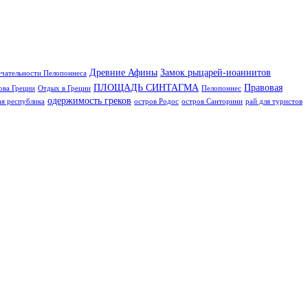
Древние Афины
Замок рыцарей-иоаннитов
чательности Пелопоннеса
ПЛОЩАДЬ СИНТАГМА
Правовая
ова Греции
Отдых в Греции
Пелопоннес
одержимость греков
я республика
остров Родос
остров Санторини
рай для туристов