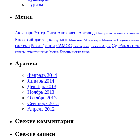
Туризм
Метки
Аквапарк Уотер-Сити
Апокриес.
Арголида
Географическое положение
Кносский дворец
Корфу
МОК
Миконос
Монастыри Метеоры
Национальные 
система
Реки Греции
САМОС
Судебная сист
Санторини
Святой Афон
советы
туристическая Мекка Европы
центр мира
Архивы
Февраль 2014
Январь 2014
Декабрь 2013
Ноябрь 2013
Октябрь 2013
Сентябрь 2013
Апрель 2012
Свежие комментарии
Свежие записи