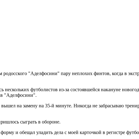
м родосского "Аделфосини" пару неплохих финтов, когда в экст
сь нескольких футболистов из-за состоявшейся накануне нового
ав "Аделфосини".
 Я вышел на замену на 35-й минуте. Никогда не забрасываю трен
пришлось сыграть в обороне.
форму и обещал уладить дела с моей карточкой в регистре футбол