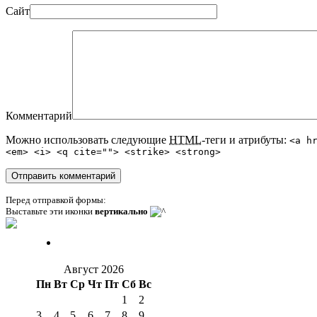
Сайт
Комментарий
Можно использовать следующие
HTML
-теги и атрибуты:
<a h
<em> <i> <q cite=""> <strike> <strong>
Перед отправкой формы:
Выставьте эти иконки
вертикально
Август 2026
Пн
Вт
Ср
Чт
Пт
Сб
Вс
1
2
3
4
5
6
7
8
9