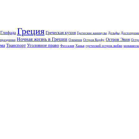
Греция
Глифада
Греческая кухня
Греческие каникулы
Дельфы
Достоприме
Ночная жизнь в Греции
Остров Эвия
праздники
Олимпия
Остров Корфу
Остр
ема
Транспорт
Уголовное право
Фессалия
Ханья
греческий остров любви
монашеска