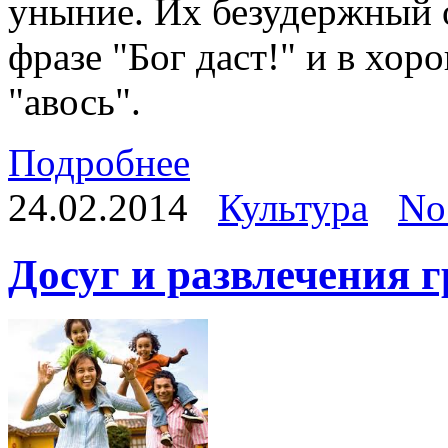
уныние. Их безудержный 
фразе "Бог даст!" и в хо
"авось".
Подробнее
24.02.2014
Культура
No
Досуг и развлечения г