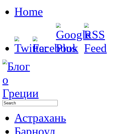
Home
Астрахань
Барноул