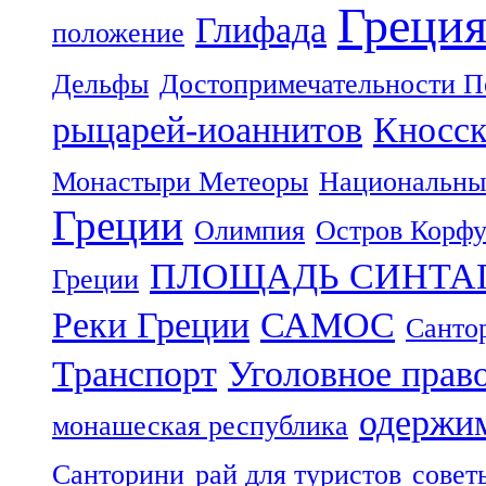
Греци
Глифада
положение
Дельфы
Достопримечательности П
рыцарей-иоаннитов
Кносск
Монастыри Метеоры
Национальны
Греции
Олимпия
Остров Корф
ПЛОЩАДЬ СИНТА
Греции
Реки Греции
САМОС
Санто
Транспорт
Уголовное прав
одержим
монашеская республика
Санторини
рай для туристов
совет