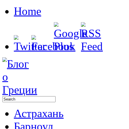
Home
Астрахань
Барноул