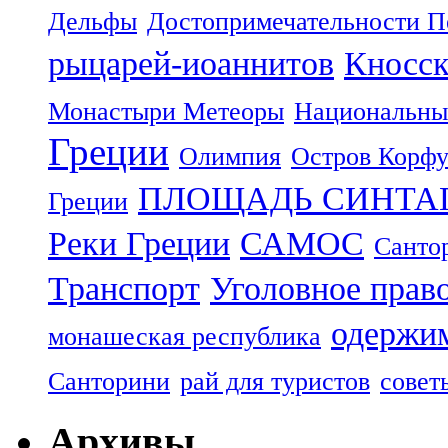
Дельфы
Достопримечательности П
рыцарей-иоаннитов
Кносск
Монастыри Метеоры
Национальны
Греции
Олимпия
Остров Корф
ПЛОЩАДЬ СИНТА
Греции
Реки Греции
САМОС
Санто
Транспорт
Уголовное прав
одержим
монашеская республика
Санторини
рай для туристов
совет
Архивы