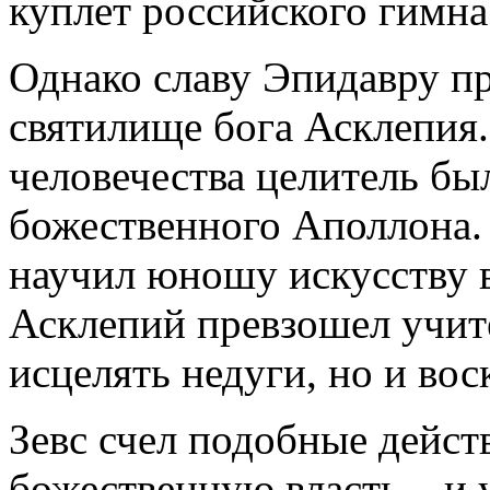
куплет российского гимн
Однако славу Эпидавру при
святилище бога Асклепия
человечества целитель б
божественного Аполлона.
научил юношу искусству в
Асклепий превзошел учите
исцелять недуги, но и во
Зевс счел подобные дейст
божественную власть – и 