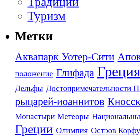
Традиции
Туризм
Метки
Аквапарк Уотер-Сити
Апок
Греци
Глифада
положение
Дельфы
Достопримечательности П
рыцарей-иоаннитов
Кносск
Монастыри Метеоры
Национальны
Греции
Олимпия
Остров Корф