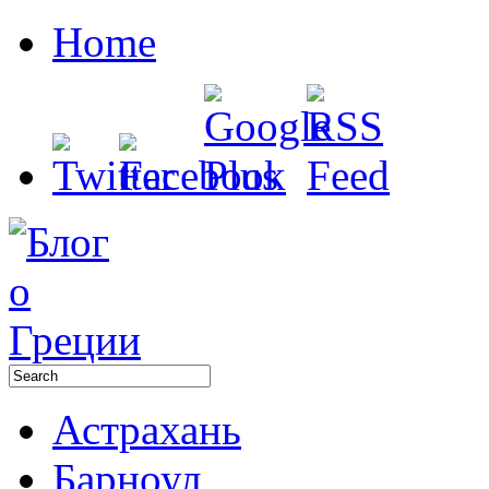
Home
Астрахань
Барноул