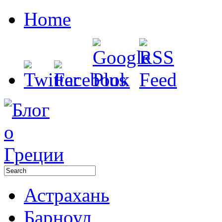
Home
Астрахань
Барноул