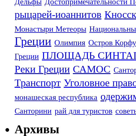
Дельфы
Достопримечательности П
рыцарей-иоаннитов
Кносск
Монастыри Метеоры
Национальны
Греции
Олимпия
Остров Корф
ПЛОЩАДЬ СИНТА
Греции
Реки Греции
САМОС
Санто
Транспорт
Уголовное прав
одержим
монашеская республика
Санторини
рай для туристов
совет
Архивы