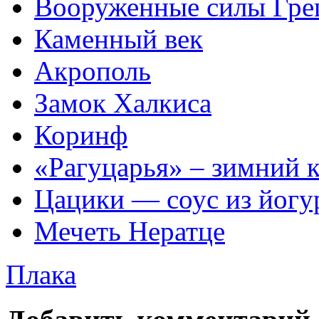
Вооруженные силы Гре
Каменный век
Акрополь
Замок Халкиса
Коринф
«Рагуцарья» – зимний к
Цацики — соус из йогур
Мечеть Нератце
Плака