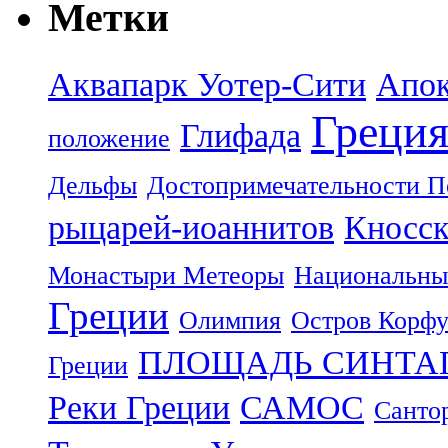
Метки
Аквапарк Уотер-Сити
Апок
Греци
Глифада
положение
Дельфы
Достопримечательности П
рыцарей-иоаннитов
Кносск
Монастыри Метеоры
Национальны
Греции
Олимпия
Остров Корф
ПЛОЩАДЬ СИНТА
Греции
Реки Греции
САМОС
Санто