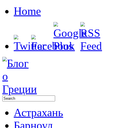
Home
Астрахань
Барноул