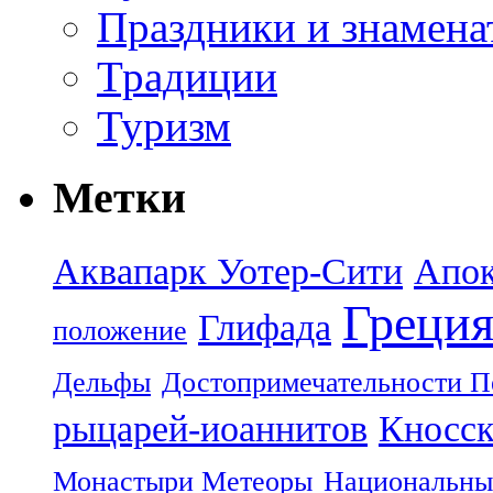
Праздники и знамена
Традиции
Туризм
Метки
Аквапарк Уотер-Сити
Апок
Греци
Глифада
положение
Дельфы
Достопримечательности П
рыцарей-иоаннитов
Кносск
Монастыри Метеоры
Национальны