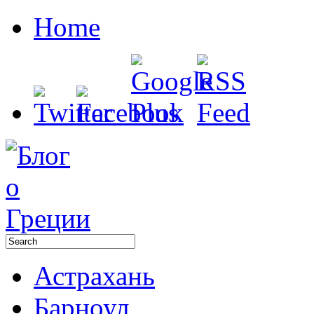
Home
Астрахань
Барноул