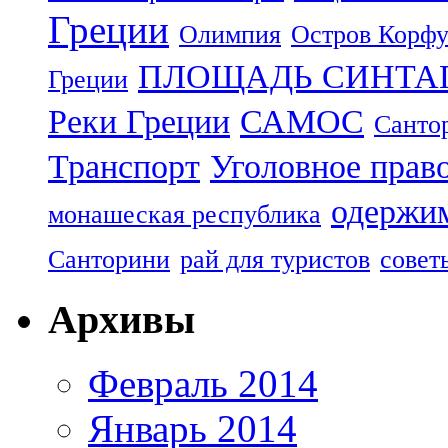
Греции
Олимпия
Остров Корф
ПЛОЩАДЬ СИНТА
Греции
Реки Греции
САМОС
Санто
Транспорт
Уголовное прав
одержим
монашеская республика
Санторини
рай для туристов
совет
Архивы
Февраль 2014
Январь 2014