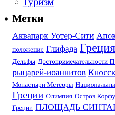
Туризм
Метки
Аквапарк Уотер-Сити
Апок
Греци
Глифада
положение
Дельфы
Достопримечательности П
рыцарей-иоаннитов
Кносск
Монастыри Метеоры
Национальны
Греции
Олимпия
Остров Корф
ПЛОЩАДЬ СИНТА
Греции