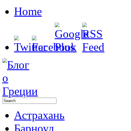
Home
Астрахань
Барноул