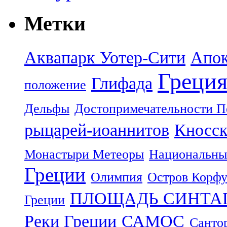
Метки
Аквапарк Уотер-Сити
Апок
Греци
Глифада
положение
Дельфы
Достопримечательности П
рыцарей-иоаннитов
Кносск
Монастыри Метеоры
Национальны
Греции
Олимпия
Остров Корф
ПЛОЩАДЬ СИНТА
Греции
Реки Греции
САМОС
Санто