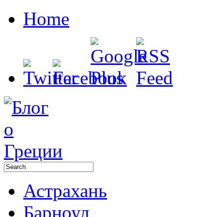
Home
Астрахань
Барноул