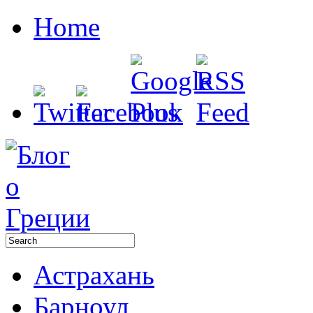
Home
Астрахань
Барноул