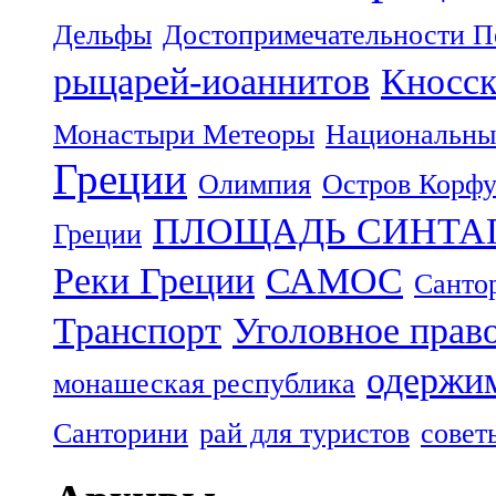
Дельфы
Достопримечательности П
рыцарей-иоаннитов
Кносск
Монастыри Метеоры
Национальны
Греции
Олимпия
Остров Корф
ПЛОЩАДЬ СИНТА
Греции
Реки Греции
САМОС
Санто
Транспорт
Уголовное прав
одержим
монашеская республика
Санторини
рай для туристов
совет