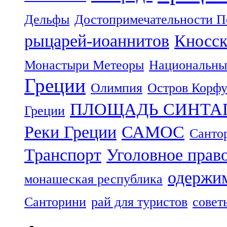
Дельфы
Достопримечательности П
рыцарей-иоаннитов
Кносск
Монастыри Метеоры
Национальны
Греции
Олимпия
Остров Корф
ПЛОЩАДЬ СИНТА
Греции
Реки Греции
САМОС
Санто
Транспорт
Уголовное прав
одержим
монашеская республика
Санторини
рай для туристов
совет