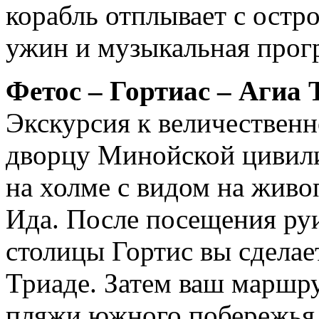
корабль отплывает с остр
ужин и музыкальная прог
Фетос – Гортиас – Агиа
Экскурсия к величествен
дворцу Минойской цивил
на холме с видом на жив
Ида. После посещения руи
столицы Гортис вы сделае
Триаде. Затем ваш маршру
пляжи южного побережья