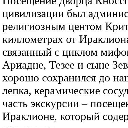
Посещение дворца Кноссо
цивилизации был админис
религиозным центом Крит
киллометрах от Ираклион
связанный с циклом мифо
Ариадне, Тезее и сыне Зе
хорошо сохранился до на
лепка, керамические сосу
часть экскурсии – посеще
Ираклионе, который соде