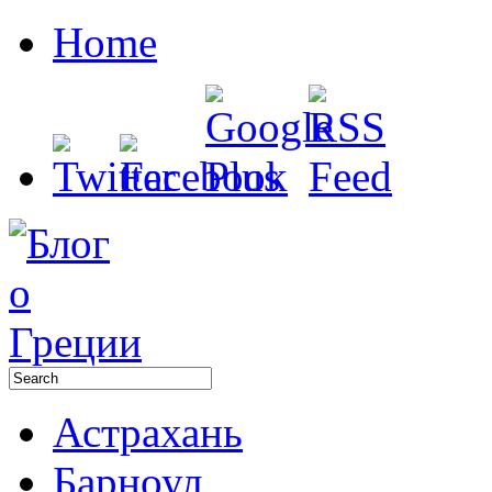
Home
Астрахань
Барноул