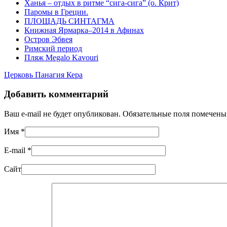
Ханья – отдых в ритме “сига-сига” (о. Крит)
Паромы в Греции.
ПЛОЩАДЬ СИНТАГМА
Книжная Ярмарка–2014 в Афинах
Остров Эбвея
Римский период
Пляж Megalo Kavouri
Церковь Панагия Кера
Добавить комментарий
Ваш e-mail не будет опубликован. Обязательные поля помечен
Имя
*
E-mail
*
Сайт