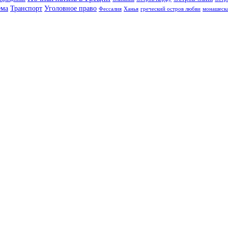
ема
Транспорт
Уголовное право
Фессалия
Ханья
греческий остров любви
монашеска