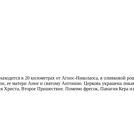
ходится в 20 километрах от Агиос-Николаоса, в оливковой рощ
рии,
ее матери Анне и святому Антонию. Церковь украшена лика
я Христа, Второе Пришествие. Помимо фресок, Панагия Кера изв