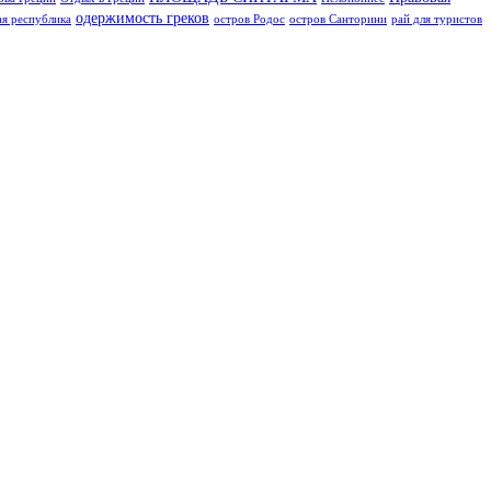
одержимость греков
я республика
остров Родос
остров Санторини
рай для туристов