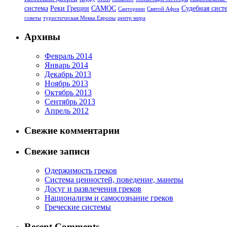
система
Реки Греции
САМОС
Судебная сист
Санторини
Святой Афон
советы
туристическая Мекка Европы
центр мира
Архивы
Февраль 2014
Январь 2014
Декабрь 2013
Ноябрь 2013
Октябрь 2013
Сентябрь 2013
Апрель 2012
Свежие комментарии
Свежие записи
Одержимость греков
Система ценностей, поведение, манеры
Досуг и развлечения греков
Национализм и самосознание греков
Греческие системы
Recent Comments