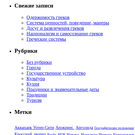
Свежие записи
Одержимость греков
Система ценностей, поведение, манеры
Досуг и развлечения греков
Национализм и самосознание греков
Греческие системы
Рубрики
Без рубрики
Города
Государственное устройство
Культура
Кухня
Праздники и знаменательные даты
Традиции
Туризм
Метки
Аквапарк Уотер-Сити
Апокриес.
Арголида
Географическое положение
Кносский дворец
Корфу
МОК
Миконос
Монастыри Метеоры
Национальные 