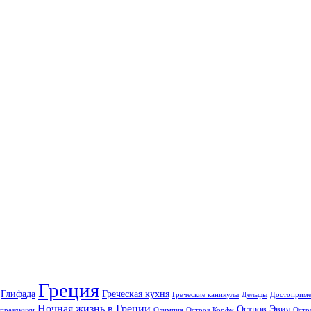
Греция
Глифада
Греческая кухня
Греческие каникулы
Дельфы
Достоприме
Ночная жизнь в Греции
Остров Эвия
праздники
Олимпия
Остров Корфу
Остр