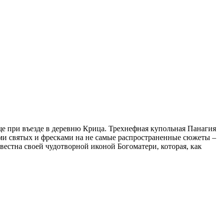
е при въезде в деревню Крица. Трехнефная купольная Панагия
ми святых и фресками на не самые распространенные сюжеты –
естна своей чудотворной иконой Богоматери, которая, как