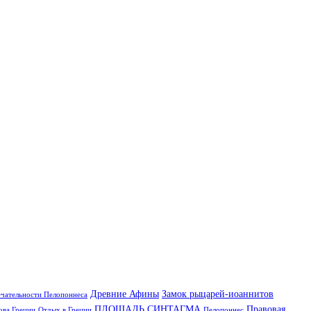
Древние Афины
Замок рыцарей-иоаннитов
чательности Пелопоннеса
ПЛОЩАДЬ СИНТАГМА
Правовая
ова Греции
Отдых в Греции
Пелопоннес