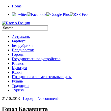
Home
Астрахань
Барноул
Без рубрики
Владивосток
Города
Государственное устройство
Климат
Культура
Кухня
Праздники и знаменательные даты
Рязань
Традиции
Туризм
21.10.2013
Города
No comments
Город Калаврита