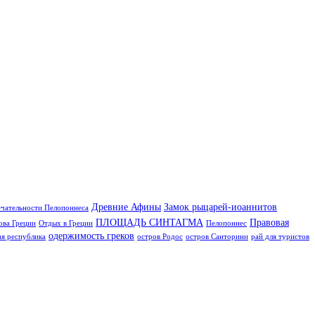
Древние Афины
Замок рыцарей-иоаннитов
чательности Пелопоннеса
ПЛОЩАДЬ СИНТАГМА
Правовая
ова Греции
Отдых в Греции
Пелопоннес
одержимость греков
я республика
остров Родос
остров Санторини
рай для туристов