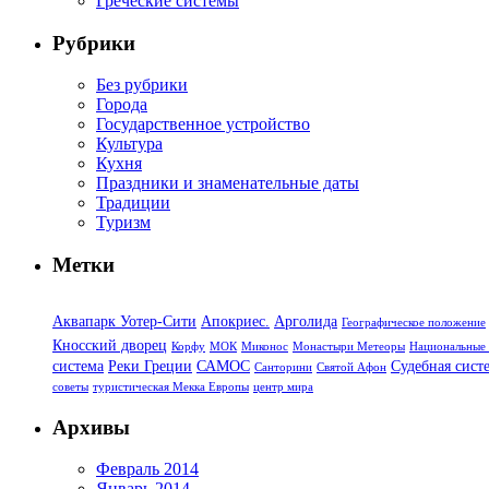
Греческие системы
Рубрики
Без рубрики
Города
Государственное устройство
Культура
Кухня
Праздники и знаменательные даты
Традиции
Туризм
Метки
Аквапарк Уотер-Сити
Апокриес.
Арголида
Географическое положение
Кносский дворец
Корфу
МОК
Миконос
Монастыри Метеоры
Национальные 
система
Реки Греции
САМОС
Судебная сист
Санторини
Святой Афон
советы
туристическая Мекка Европы
центр мира
Архивы
Февраль 2014
Январь 2014