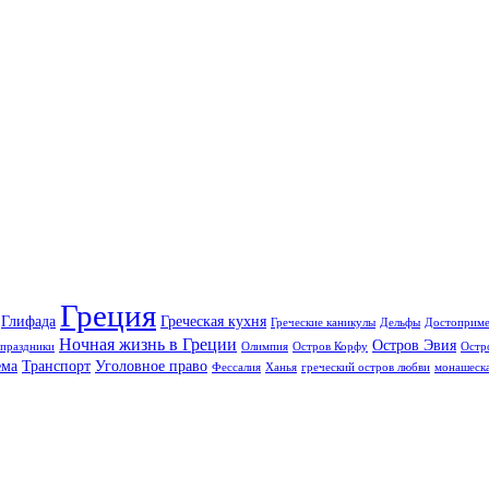
Греция
Глифада
Греческая кухня
Греческие каникулы
Дельфы
Достоприме
Ночная жизнь в Греции
Остров Эвия
праздники
Олимпия
Остров Корфу
Остр
ема
Транспорт
Уголовное право
Фессалия
Ханья
греческий остров любви
монашеска