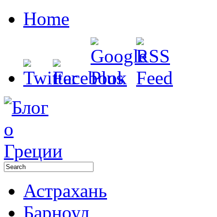
Home
Астрахань
Барноул