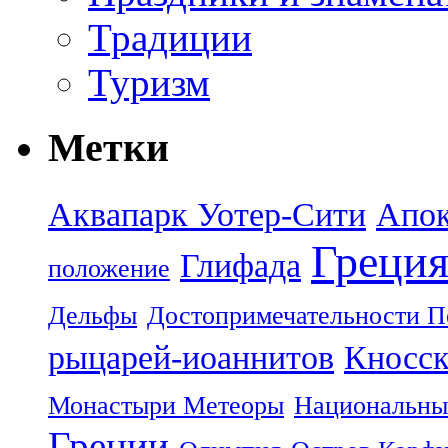
Традиции
Туризм
Метки
Аквапарк Уотер-Сити
Апок
Греци
Глифада
положение
Дельфы
Достопримечательности П
рыцарей-иоаннитов
Кносск
Монастыри Метеоры
Национальны
Греции