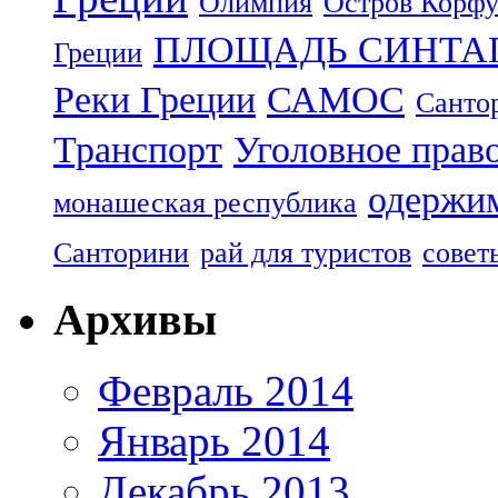
Олимпия
Остров Корф
ПЛОЩАДЬ СИНТА
Греции
Реки Греции
САМОС
Санто
Транспорт
Уголовное прав
одержим
монашеская республика
Санторини
рай для туристов
совет
Архивы
Февраль 2014
Январь 2014
Декабрь 2013