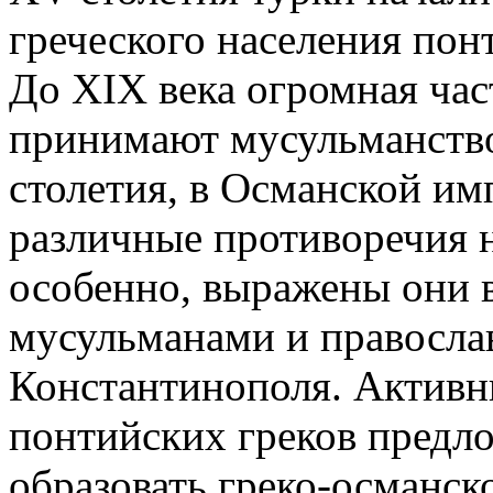
греческого населения пон
До XIХ века огромная час
принимают мусульманство
столетия, в Османской им
различные противоречия н
особенно, выражены они 
мусульманами и правосл
Константинополя. Активн
понтийских греков предл
образовать греко-османско