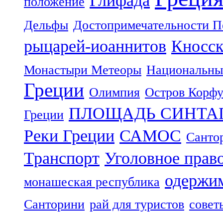
положение
Дельфы
Достопримечательности П
рыцарей-иоаннитов
Кносск
Монастыри Метеоры
Национальны
Греции
Олимпия
Остров Корф
ПЛОЩАДЬ СИНТА
Греции
Реки Греции
САМОС
Санто
Транспорт
Уголовное прав
одержим
монашеская республика
Санторини
рай для туристов
совет