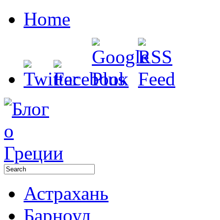
Home
Астрахань
Барноул