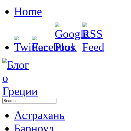
Home
Астрахань
Барноул