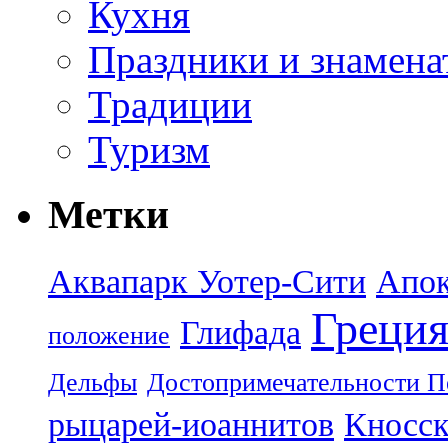
Кухня
Праздники и знамена
Традиции
Туризм
Метки
Аквапарк Уотер-Сити
Апок
Греци
Глифада
положение
Дельфы
Достопримечательности П
рыцарей-иоаннитов
Кносск