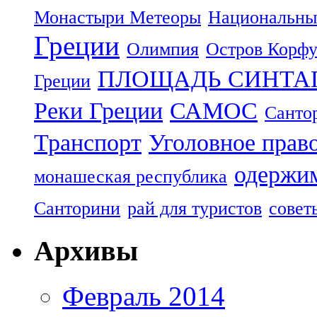
Монастыри Метеоры
Национальны
Греции
Олимпия
Остров Корф
ПЛОЩАДЬ СИНТА
Греции
Реки Греции
САМОС
Санто
Транспорт
Уголовное прав
одержим
монашеская республика
Санторини
рай для туристов
совет
Архивы
Февраль 2014