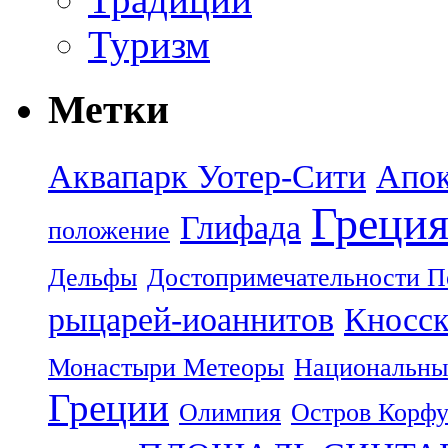
Туризм
Метки
Аквапарк Уотер-Сити
Апок
Греци
Глифада
положение
Дельфы
Достопримечательности П
рыцарей-иоаннитов
Кносск
Монастыри Метеоры
Национальны
Греции
Олимпия
Остров Корф