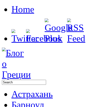
Home
Астрахань
Барноул