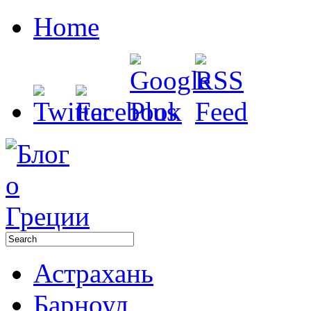
Home
Астрахань
Барноул