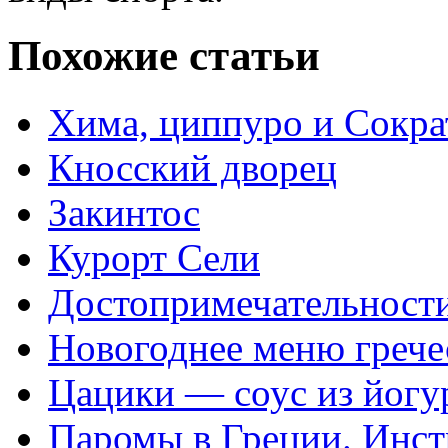
Похожие статьи
Хима, циппуро и Сокра
Кносский дворец
Закинтос
Курорт Сели
Достопримечательности
Новогоднее меню грече
Цацики — соус из йогур
Паромы в Греции. Инст