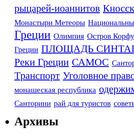
рыцарей-иоаннитов
Кносск
Монастыри Метеоры
Национальны
Греции
Олимпия
Остров Корф
ПЛОЩАДЬ СИНТА
Греции
Реки Греции
САМОС
Санто
Транспорт
Уголовное прав
одержим
монашеская республика
Санторини
рай для туристов
совет
Архивы