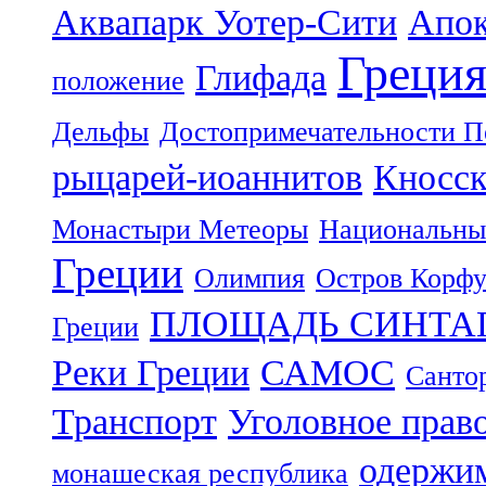
Аквапарк Уотер-Сити
Апок
Греци
Глифада
положение
Дельфы
Достопримечательности П
рыцарей-иоаннитов
Кносск
Монастыри Метеоры
Национальны
Греции
Олимпия
Остров Корф
ПЛОЩАДЬ СИНТА
Греции
Реки Греции
САМОС
Санто
Транспорт
Уголовное прав
одержим
монашеская республика