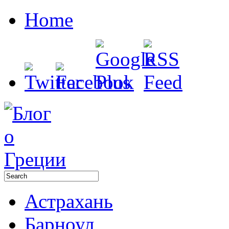
Home
Астрахань
Барноул