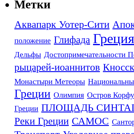
Метки
Аквапарк Уотер-Сити
Апок
Греци
Глифада
положение
Дельфы
Достопримечательности П
рыцарей-иоаннитов
Кносск
Монастыри Метеоры
Национальны
Греции
Олимпия
Остров Корф
ПЛОЩАДЬ СИНТА
Греции
Реки Греции
САМОС
Санто