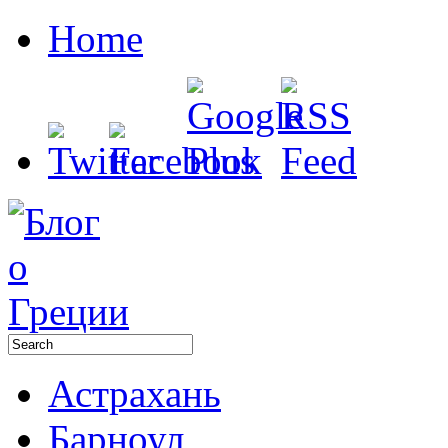
Home
Астрахань
Барноул