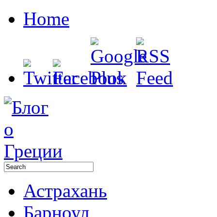
Home
Астрахань
Барноул