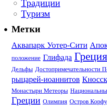
Традиции
Туризм
Метки
Аквапарк Уотер-Сити
Апок
Греци
Глифада
положение
Дельфы
Достопримечательности П
рыцарей-иоаннитов
Кносск
Монастыри Метеоры
Национальны
Греции
Олимпия
Остров Корф