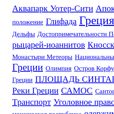
Аквапарк Уотер-Сити
Апок
Греци
Глифада
положение
Дельфы
Достопримечательности П
рыцарей-иоаннитов
Кносск
Монастыри Метеоры
Национальны
Греции
Олимпия
Остров Корф
ПЛОЩАДЬ СИНТА
Греции
Реки Греции
САМОС
Санто
Транспорт
Уголовное прав
одержим