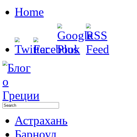
Home
Астрахань
Барноул