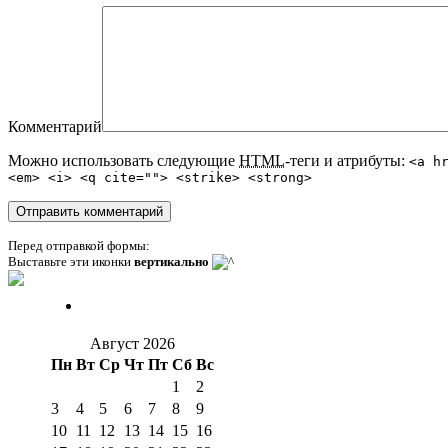
Комментарий
Можно использовать следующие
HTML
-теги и атрибуты:
<a h
<em> <i> <q cite=""> <strike> <strong>
Перед отправкой формы:
Выставьте эти иконки
вертикально
Август 2026
Пн
Вт
Ср
Чт
Пт
Сб
Вс
1
2
3
4
5
6
7
8
9
10
11
12
13
14
15
16