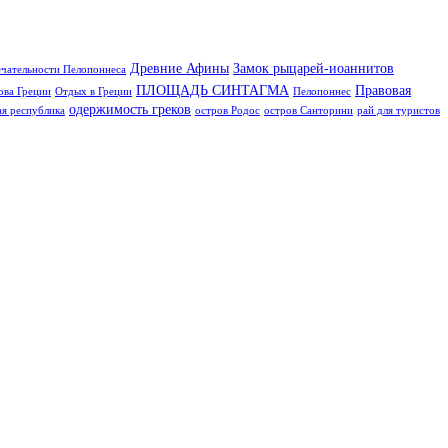
Древние Афины
Замок рыцарей-иоаннитов
чательности Пелопоннеса
ПЛОЩАДЬ СИНТАГМА
Правовая
ова Греции
Отдых в Греции
Пелопоннес
одержимость греков
я республика
остров Родос
остров Санторини
рай для туристов