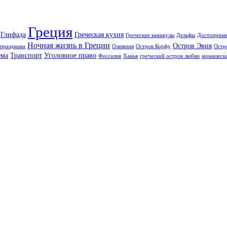
Греция
Глифада
Греческая кухня
Греческие каникулы
Дельфы
Достоприме
Ночная жизнь в Греции
Остров Эвия
праздники
Олимпия
Остров Корфу
Остр
ема
Транспорт
Уголовное право
Фессалия
Ханья
греческий остров любви
монашеска