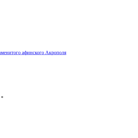
наменитого афинского Акрополя
ы
*