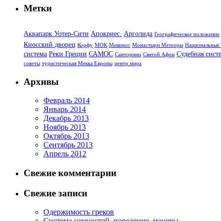
Метки
Аквапарк Уотер-Сити
Апокриес.
Арголида
Географическое положение
Кносский дворец
Корфу
МОК
Миконос
Монастыри Метеоры
Национальные 
система
Реки Греции
САМОС
Судебная сист
Санторини
Святой Афон
советы
туристическая Мекка Европы
центр мира
Архивы
Февраль 2014
Январь 2014
Декабрь 2013
Ноябрь 2013
Октябрь 2013
Сентябрь 2013
Апрель 2012
Свежие комментарии
Свежие записи
Одержимость греков
Система ценностей, поведение, манеры