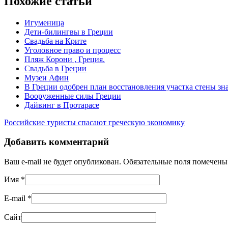
Похожие статьи
Игуменица
Дети-билингвы в Греции
Свадьба на Крите
Уголовное право и процесс
Пляж Корони , Греция.
Свадьба в Греции
Музеи Афин
В Греции одобрен план восстановления участка стены з
Вооруженные силы Греции
Дайвинг в Протарасе
Российские туристы спасают греческую экономику
Добавить комментарий
Ваш e-mail не будет опубликован. Обязательные поля помечен
Имя
*
E-mail
*
Сайт